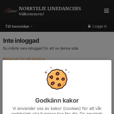
NORRTELJE LINEDANCERS
Välkommen!
Logga in
Till hemsidan
Inte inloggad
Du måste vara inloggad för att se denna sida.
Klicka här för att logga in
Godkänn kakor
Vi använder oss av kakor (cookies) för att vår
webbplats ska fungera bra för dig. De används