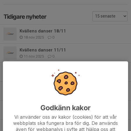
Tidigare nyheter
Kvällens danser 18/11
18 nov 2025
0
Kvällens danser 11/11
11 nov 2025
0
Kvällens danser 4/11
4 nov 2025
0
Kvällens danser 28/10
28 okt 2025
0
Godkänn kakor
Kvällens danser 21/10
21 okt 2025
0
Vi använder oss av kakor (cookies) för att vår
webbplats ska fungera bra för dig. De används
Kvällens danser 14/10
även för webbanalys i syfte att hjälpa oss att