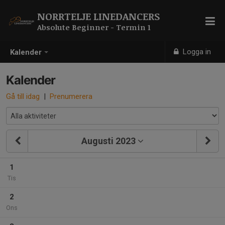
NORRTELJE LINEDANCERS
Absolute Beginner - Termin 1
Logga in
Kalender
Kalender
Gå till idag
|
Prenumerera
Augusti 2023
1
Tis
2
Ons