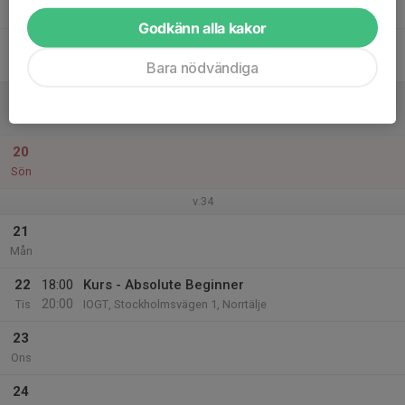
Tor
Godkänn alla kakor
18
Fre
Bara nödvändiga
19
Lör
20
Sön
v.34
21
Mån
22
18:00
Kurs - Absolute Beginner
20:00
Tis
IOGT, Stockholmsvägen 1, Norrtälje
23
Ons
24