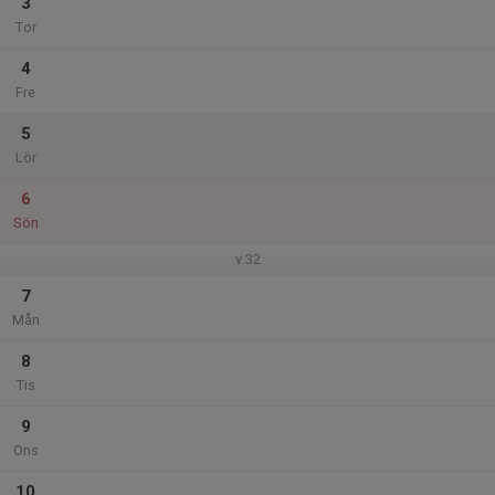
3
Tor
4
Fre
5
Lör
6
Sön
v.32
7
Mån
8
Tis
9
Ons
10