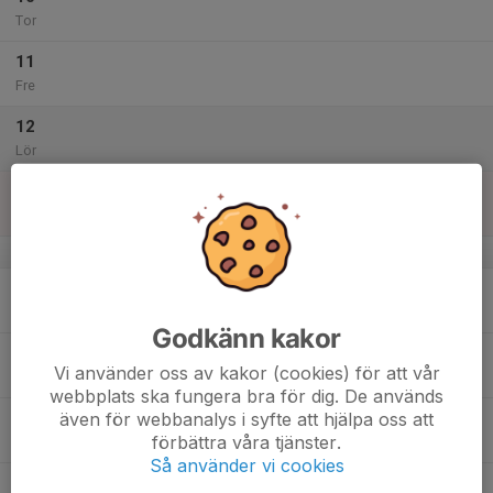
Tor
11
Fre
12
Lör
13
Sön
v.33
14
Mån
Godkänn kakor
15
Vi använder oss av kakor (cookies) för att vår
Tis
webbplats ska fungera bra för dig. De används
även för webbanalys i syfte att hjälpa oss att
16
förbättra våra tjänster.
Ons
Så använder vi cookies
17