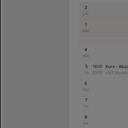
2
Lör
3
Sön
4
Mån
5
18:00
Kurs - Abs
20:00
Tis
IOGT, Stockho
6
Ons
7
Tor
8
Fre