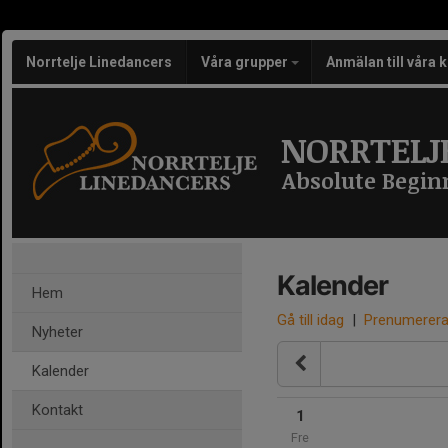
Norrtelje Linedancers
Våra grupper
Anmälan till våra 
NORRTELJ
Absolute Begin
Kalender
Hem
Gå till idag
|
Prenumerer
Nyheter
Kalender
Kontakt
1
Fre