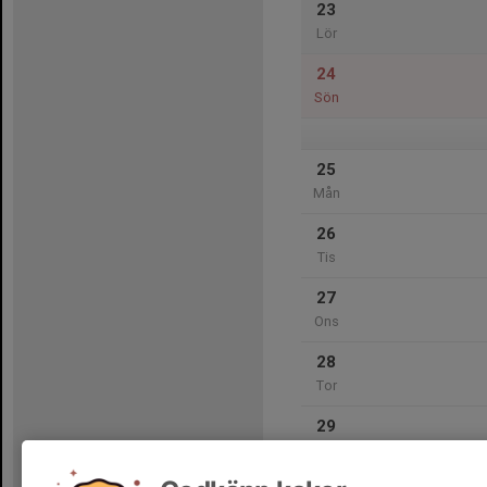
23
Lör
24
Sön
25
Mån
26
Tis
27
Ons
28
Tor
29
Fre