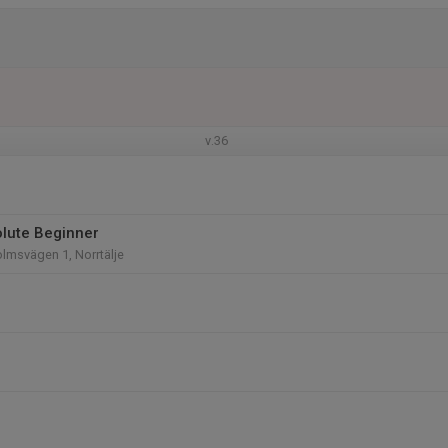
v.36
olute Beginner
lmsvägen 1, Norrtälje