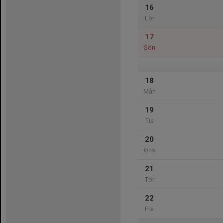
16
Lör
17
Sön
18
Mån
19
Tis
20
Ons
21
Tor
22
Fre