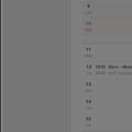
9
Lör
10
Sön
11
Mån
12
18:00
Kurs - Abs
20:00
Tis
IOGT, Stockho
13
Ons
14
Tor
15
Fre