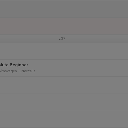
v.37
olute Beginner
lmsvägen 1, Norrtälje