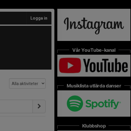
Logga in
Vår YouTube-kanal
Musiklista utlärda danser
Klubbshop