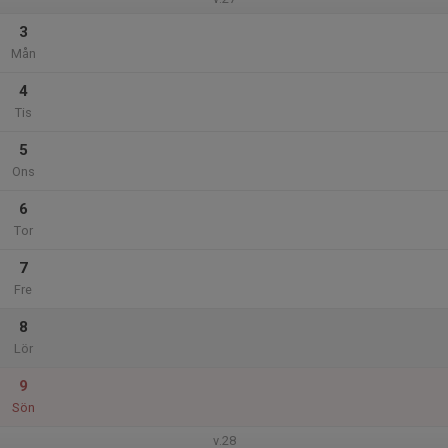
3
Mån
4
Tis
5
Ons
6
Tor
7
Fre
8
Lör
9
Sön
v.28