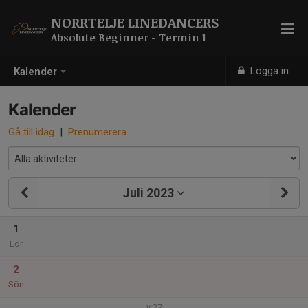
NORRTELJE LINEDANCERS
Absolute Beginner - Termin 1
Logga in
Kalender
Kalender
Gå till idag
|
Prenumerera
Juli 2023
1
Lör
2
Sön
v.27