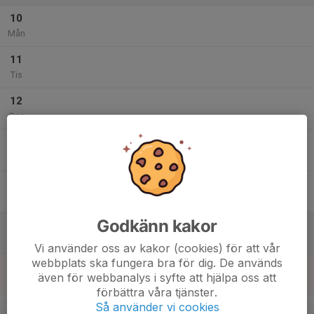
10
Mån
11
Tis
12
Ons
13
Tor
14
Fre
Godkänn kakor
15
Lör
Vi använder oss av kakor (cookies) för att vår
webbplats ska fungera bra för dig. De används
16
även för webbanalys i syfte att hjälpa oss att
Sön
förbättra våra tjänster.
v.29
Så använder vi cookies