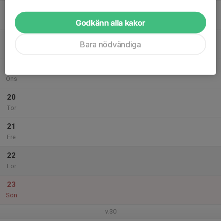
17
Mån
Godkänn alla kakor
18
Bara nödvändiga
Tis
19
Ons
20
Tor
21
Fre
22
Lör
23
Sön
v.30