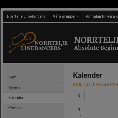
Norrtelje Linedancers
Våra grupper
Anmälan till våra 
NORRTELJ
Absolute Begin
Kalender
Hem
Gå till idag
|
Prenumerer
Nyheter
Kalender
Kontakt
1
Fre