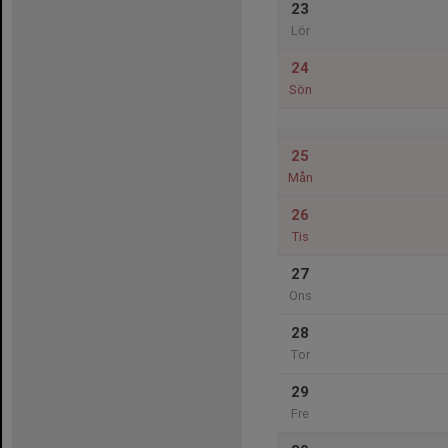
23
Lör
24
Sön
25
Mån
26
Tis
27
Ons
28
Tor
29
Fre