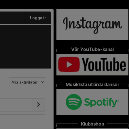
Logga in
Vår YouTube-kanal
Musiklista utlärda danser
Klubbshop