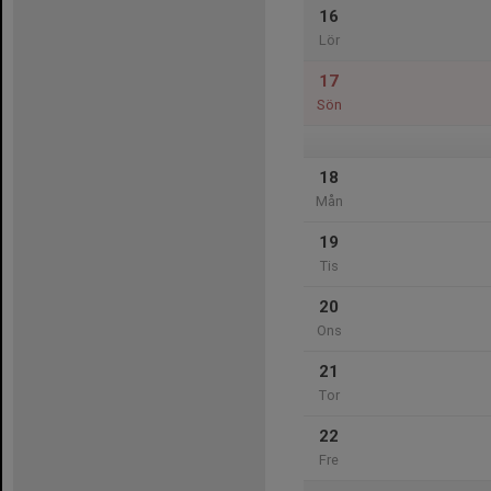
16
Lör
17
Sön
18
Mån
19
Tis
20
Ons
21
Tor
22
Fre