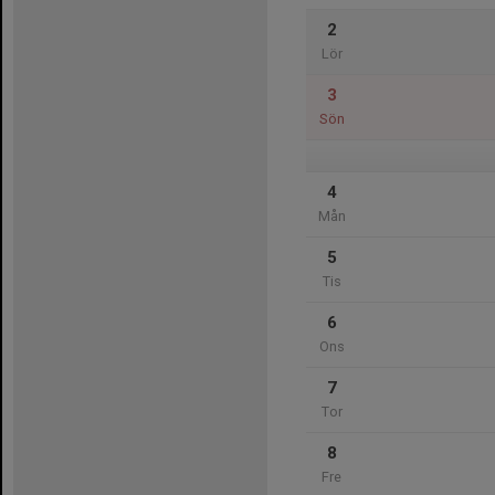
2
Lör
3
Sön
4
Mån
5
Tis
6
Ons
7
Tor
8
Fre