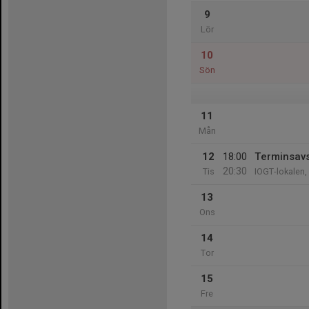
9
Lör
10
Sön
11
Mån
12
18:00
Terminsavs
20:30
Tis
IOGT-lokalen,
13
Ons
14
Tor
15
Fre