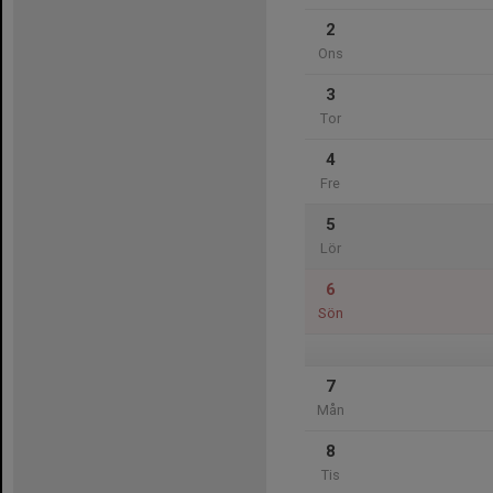
2
Ons
3
Tor
4
Fre
5
Lör
6
Sön
7
Mån
8
Tis