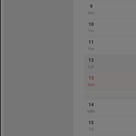
9
Ons
10
Tor
11
Fre
12
Lör
13
Sön
14
Mån
15
Tis