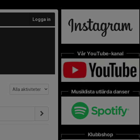
Logga in
Vår YouTube-kanal
Musiklista utlärda danser
Klubbshop