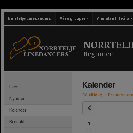
Norrtelje Linedancers
Våra grupper
Anmälan till våra 
NORRTELJ
Beginner
Kalender
Hem
Gå till idag
|
Prenumerer
Nyheter
Kalender
Kontakt
1
Tis