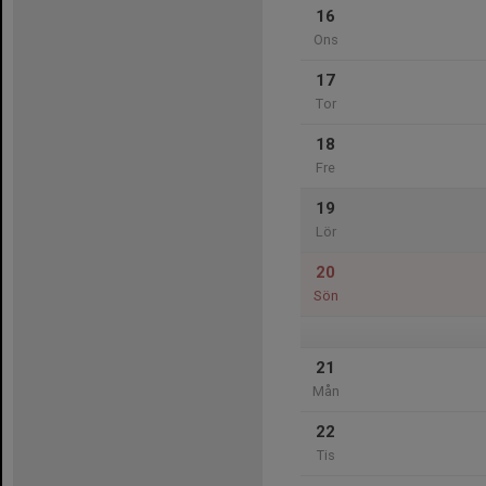
16
Ons
17
Tor
18
Fre
19
Lör
20
Sön
21
Mån
22
Tis