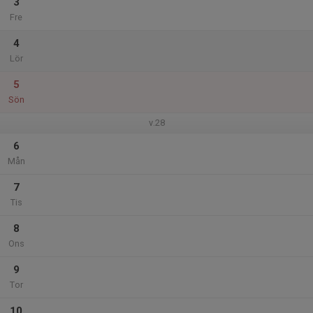
3
Fre
4
Lör
5
Sön
v.28
6
Mån
7
Tis
8
Ons
9
Tor
10