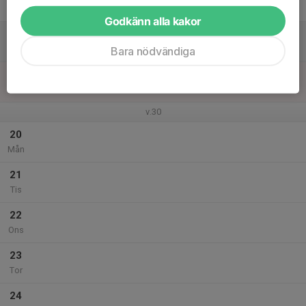
Fre
Godkänn alla kakor
18
Lör
Bara nödvändiga
19
Sön
v.30
20
Mån
21
Tis
22
Ons
23
Tor
24