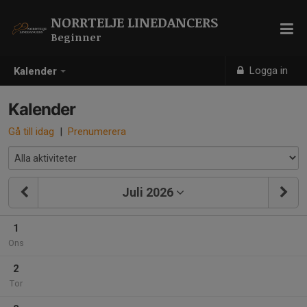
NORRTELJE LINEDANCERS
Beginner
Logga in
Kalender
Kalender
Gå till idag
|
Prenumerera
Juli 2026
1
Ons
2
Tor