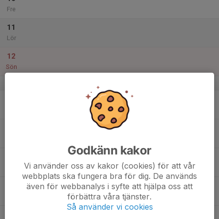
Fre
11
Lör
12
Sön
v.29
13
Mån
14
Tis
Godkänn kakor
15
Vi använder oss av kakor (cookies) för att vår
Ons
webbplats ska fungera bra för dig. De används
även för webbanalys i syfte att hjälpa oss att
16
förbättra våra tjänster.
Tor
Så använder vi cookies
17