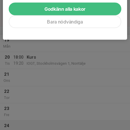
Lör
Godkänn alla kakor
18
Sön
Bara nödvändiga
v.43
19
Mån
20
18:00
Kurs
19:20
Tis
IOGT, Stockholmsvägen 1, Norrtälje
21
Ons
22
Tor
23
Fre
24