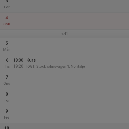
3
Lör
4
Sön
v.41
5
Mån
6
18:00
Kurs
19:20
Tis
IOGT, Stockholmsvägen 1, Norrtälje
7
Ons
8
Tor
9
Fre
10