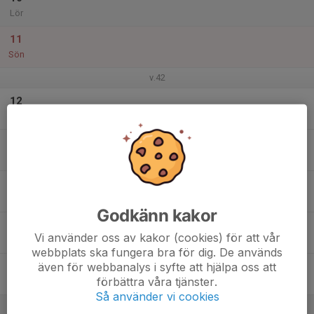
Lör
11
Sön
v.42
12
Mån
13
18:00
Kurs
19:20
Tis
IOGT, Stockholmsvägen 1, Norrtälje
14
Ons
Godkänn kakor
15
Vi använder oss av kakor (cookies) för att vår
Tor
webbplats ska fungera bra för dig. De används
även för webbanalys i syfte att hjälpa oss att
16
förbättra våra tjänster.
Fre
Så använder vi cookies
17