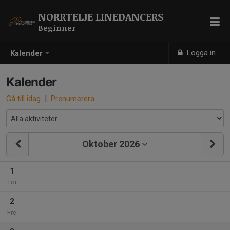
NORRTELJE LINEDANCERS
Beginner
Logga in
Kalender
Kalender
Gå till idag
|
Prenumerera
Oktober 2026
1
Tor
2
Fre