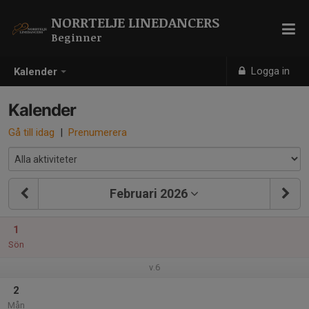
NORRTELJE LINEDANCERS
Beginner
Logga in
Kalender
Kalender
Gå till idag
|
Prenumerera
Februari 2026
1
Sön
v.6
2
Mån