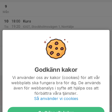
9
Mån
10
18:00
Kurs
19:20
Tis
IOGT, Stockholmsvägen 1, Norrtälje
11
Ons
12
Tor
13
Godkänn kakor
Fre
Vi använder oss av kakor (cookies) för att vår
14
webbplats ska fungera bra för dig. De används
Lör
även för webbanalys i syfte att hjälpa oss att
förbättra våra tjänster.
15
Så använder vi cookies
Sön
v.8