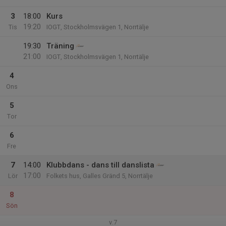
3
18:00
Kurs
19:20
Tis
IOGT, Stockholmsvägen 1, Norrtälje
19:30
Träning
21:00
IOGT, Stockholmsvägen 1, Norrtälje
4
Ons
5
Tor
6
Fre
7
14:00
Klubbdans - dans till danslista
17:00
Lör
Folkets hus, Galles Gränd 5, Norrtälje
8
Sön
v.7