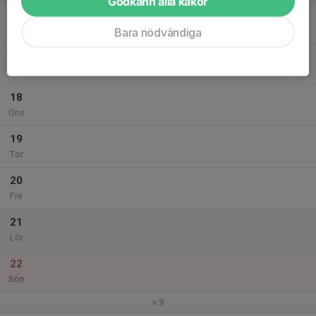
Godkänn alla kakor
16
Mån
Bara nödvändiga
17
18:00
Kurs
19:20
Tis
IOGT, Stockholmsvägen 1, Norrtälje
18
Ons
19
Tor
20
Fre
21
Lör
22
Sön
v.9