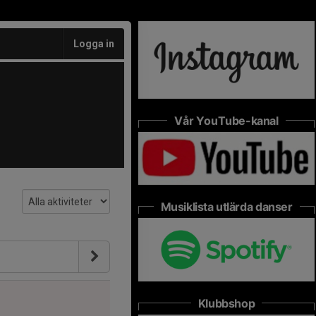
Logga in
Vår YouTube-kanal
Musiklista utlärda danser
Klubbshop