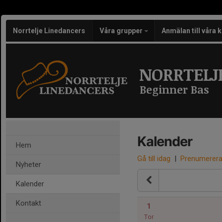
Norrtelje Linedancers
Våra grupper
Anmälan till våra 
NORRTELJ
Beginner Bas
Kalender
Hem
Gå till idag
|
Prenumerer
Nyheter
Kalender
Kontakt
1
Tor