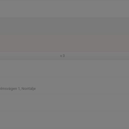
v.3
lmsvägen 1, Norrtälje