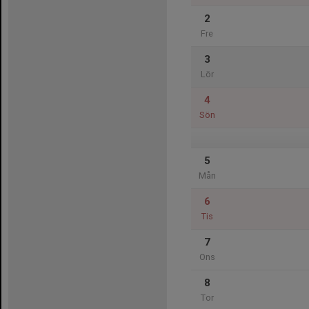
2
Fre
3
Lör
4
Sön
5
Mån
6
Tis
7
Ons
8
Tor