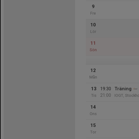
9
Fre
10
Lör
11
Sön
12
Mån
13
19:30
Träning
21:00
Tis
IOGT, Stockho
14
Ons
15
Tor