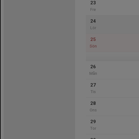
23
Fre
24
Lör
25
Sön
26
Mån
27
Tis
28
Ons
29
Tor