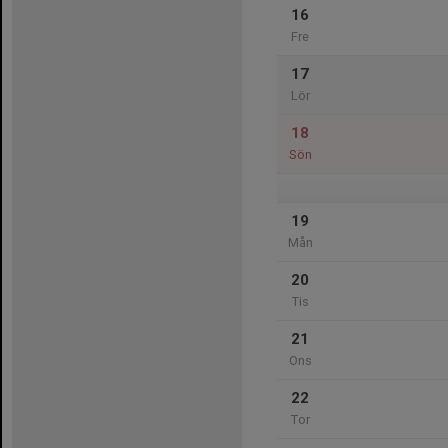
16
Fre
17
Lör
18
Sön
19
Mån
20
Tis
21
Ons
22
Tor