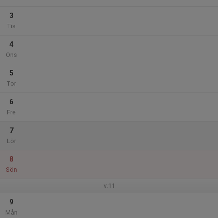
3
Tis
4
Ons
5
Tor
6
Fre
7
Lör
8
Sön
v.11
9
Mån