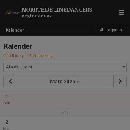
NORRTELJE LINEDANCERS
Beginner Bas
Logga in
Kalender
Kalender
Gå till idag
|
Prenumerera
Mars 2026
1
Sön
v.10
2
Mån