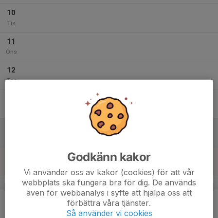
10
Tis
11
Ons
12
Tor
13
Fre
14
10:00
Dansteknikkurs
15:00
Lör
Lännagården, Hysingsvik
Godkänn kakor
15
Sön
Vi använder oss av kakor (cookies) för att vår
webbplats ska fungera bra för dig. De används
v.12
även för webbanalys i syfte att hjälpa oss att
16
förbättra våra tjänster.
Mån
Så använder vi cookies