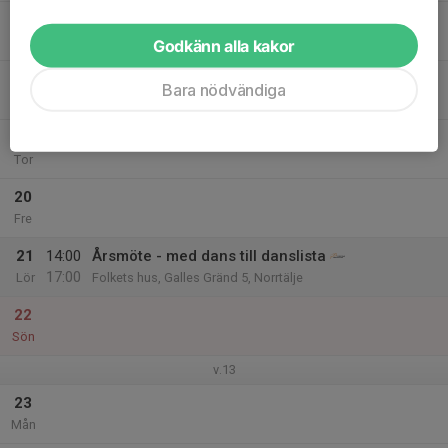
17
19:30
Träning
21:00
Tis
IOGT, Stockholmsvägen 1, Norrtälje
Godkänn alla kakor
18
Bara nödvändiga
Ons
19
Tor
20
Fre
21
14:00
Årsmöte - med dans till danslista
17:00
Lör
Folkets hus, Galles Gränd 5, Norrtälje
22
Sön
v.13
23
Mån