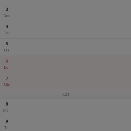
3
Ons
4
Tor
5
Fre
6
Lör
7
Sön
v.24
8
Mån
9
Tis