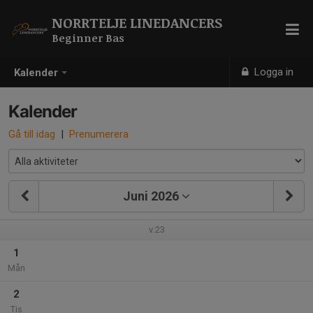
NORRTELJE LINEDANCERS
Beginner Bas
Logga in
Kalender
Kalender
Gå till idag
|
Prenumerera
Juni 2026
v.23
1
Mån
2
Tis