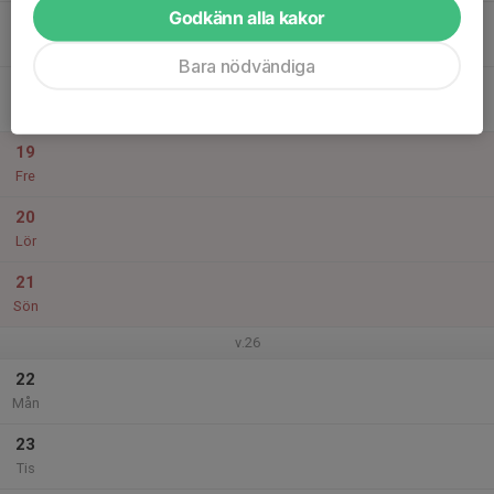
Godkänn alla kakor
17
Ons
Bara nödvändiga
18
Tor
19
Fre
20
Lör
21
Sön
v.26
22
Mån
23
Tis