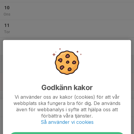
10
Ons
11
Tor
12
Fre
13
Lör
14
Sön
Godkänn kakor
v.25
Vi använder oss av kakor (cookies) för att vår
webbplats ska fungera bra för dig. De används
15
även för webbanalys i syfte att hjälpa oss att
Mån
förbättra våra tjänster.
Så använder vi cookies
16
Tis