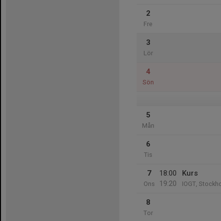
2
Fre
3
Lör
4
Sön
5
Mån
6
Tis
7
18:00
Kurs
19:20
Ons
IOGT, Stockho
8
Tor