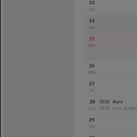
23
Fre
24
Lör
25
Sön
26
Mån
27
Tis
28
18:00
Kurs
19:20
Ons
IOGT, Stockho
29
Tor