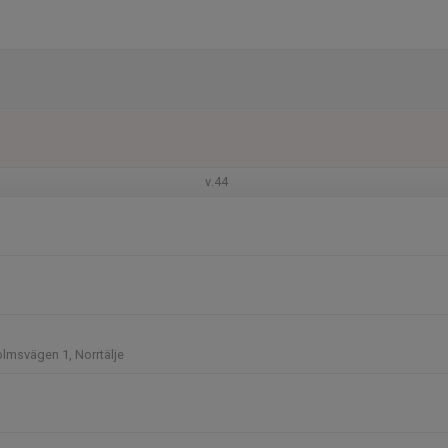
v.44
lmsvägen 1, Norrtälje