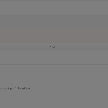
v.42
lmsvägen 1, Norrtälje