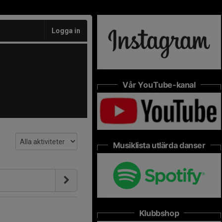
Logga in
Vår YouTube-kanal
Musiklista utlärda danser
Klubbshop