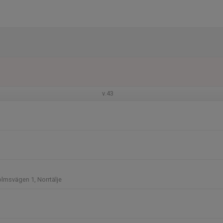
v.43
lmsvägen 1, Norrtälje