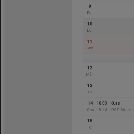
9
Fre
10
Lör
11
Sön
12
Mån
13
Tis
14
18:00
Kurs
19:20
Ons
IOGT, Stockho
15
Tor