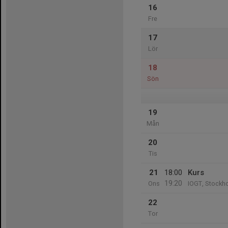
16
Fre
17
Lör
18
Sön
19
Mån
20
Tis
21
18:00
Kurs
19:20
Ons
IOGT, Stockho
22
Tor