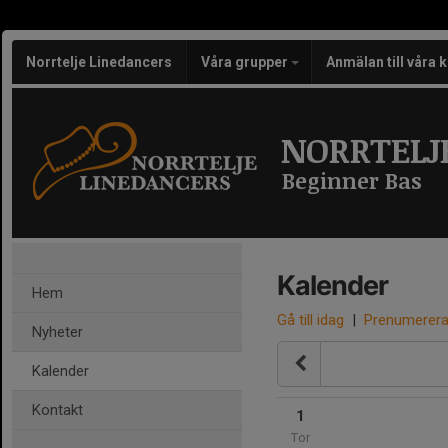
Norrtelje Linedancers
Våra grupper
Anmälan till våra 
NORRTELJ
Beginner Bas
Kalender
Hem
Gå till idag
|
Prenumerer
Nyheter
Kalender
Kontakt
1
Tor