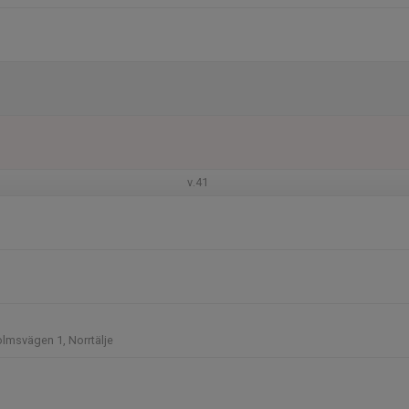
v.41
lmsvägen 1, Norrtälje